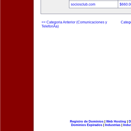
sociosclub.com
$660.
<< Categoria Anterior (Comunicaciones y
Catego
TelefonÃ­a)
Registro de Dominios
|
Web Hosting
|
D
Dominios Expirados
|
Industrias
|
Indu