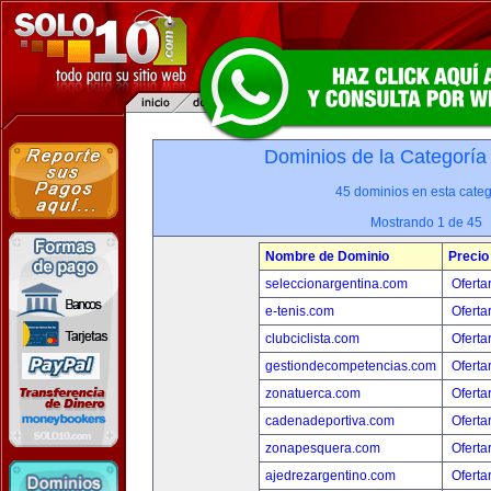
Dominios de la Categoría
45 dominios en esta categ
Mostrando 1 de 45
Nombre de Dominio
Precio
seleccionargentina.com
Oferta
e-tenis.com
Oferta
clubciclista.com
Oferta
gestiondecompetencias.com
Oferta
zonatuerca.com
Oferta
cadenadeportiva.com
Oferta
zonapesquera.com
Oferta
ajedrezargentino.com
Oferta