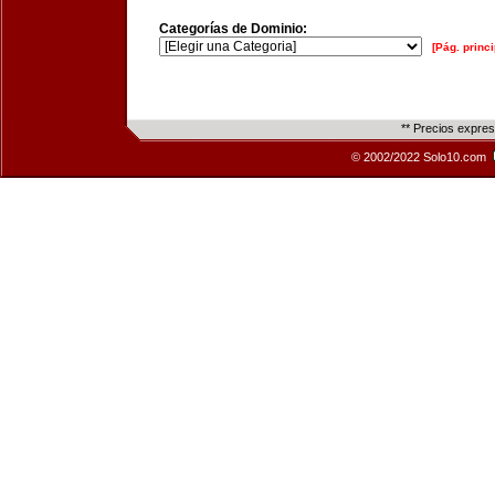
Categorías de Dominio:
[Pág. princi
** Precios expre
© 2002/2022 Solo10.com