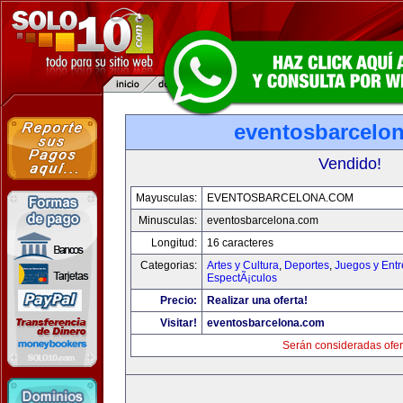
eventosbarcelo
Vendido!
Mayusculas:
EVENTOSBARCELONA.COM
Minusculas:
eventosbarcelona.com
Longitud:
16 caracteres
Categorias:
Artes y Cultura
,
Deportes
,
Juegos y Entr
EspectÃ¡culos
Precio:
Realizar una oferta!
Visitar!
eventosbarcelona.com
Serán consideradas ofer