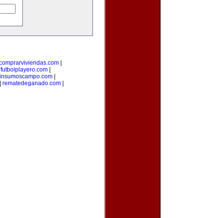
comprarviviendas.com
|
|
futbolplayero.com
|
insumoscampo.com
|
|
rematedeganado.com
|