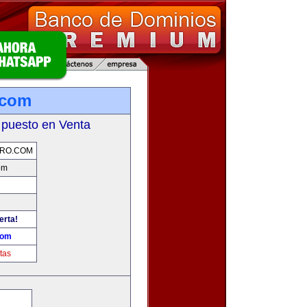
.com
 puesto en Venta
ERO.COM
om
erta!
com
tas