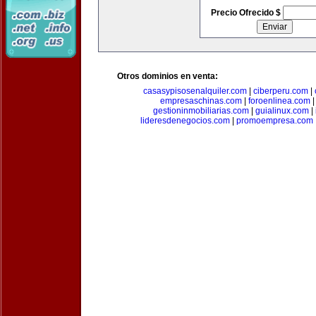
Precio Ofrecido $
Otros dominios en venta:
casasypisosenalquiler.com
|
ciberperu.com
|
empresaschinas.com
|
foroenlinea.com
gestioninmobiliarias.com
|
guialinux.com
|
lideresdenegocios.com
|
promoempresa.com