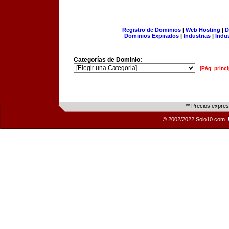
Registro de Dominios
|
Web Hosting
|
D
Dominios Expirados
|
Industrias
|
Indu
Categorías de Dominio:
[Pág. princi
** Precios expre
© 2002/2022 Solo10.com