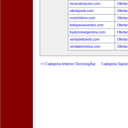
musicalizacion.com
Ofertar
ofertaportv.com
Ofertar
rockchileno.com
Ofertar
todoparaeventos.com
Ofertar
tradicionargentina.com
Ofertar
ventadetickets.com
Ofertar
ventatelevisiva.com
Ofertar
<< Categoria Anterior (TecnologÃ­a)
Categoria Siguie