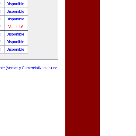
!
Disponible
!
Disponible
!
Disponible
!
Vendido!
!
Disponible
!
Disponible
!
Disponible
nte (Ventas y Comercializacion) >>