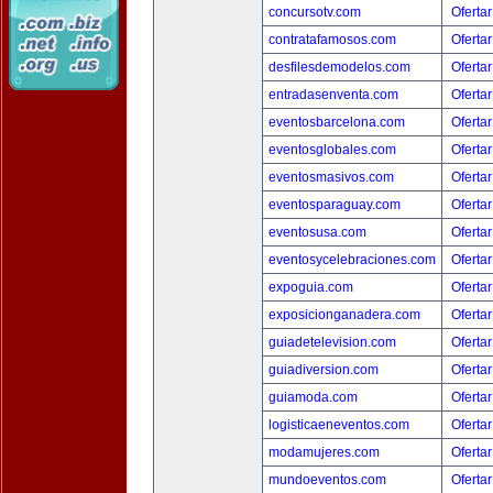
concursotv.com
Ofertar
contratafamosos.com
Ofertar
desfilesdemodelos.com
Ofertar
entradasenventa.com
Ofertar
eventosbarcelona.com
Ofertar
eventosglobales.com
Ofertar
eventosmasivos.com
Ofertar
eventosparaguay.com
Ofertar
eventosusa.com
Ofertar
eventosycelebraciones.com
Ofertar
expoguia.com
Ofertar
exposicionganadera.com
Ofertar
guiadetelevision.com
Ofertar
guiadiversion.com
Ofertar
guiamoda.com
Ofertar
logisticaeneventos.com
Ofertar
modamujeres.com
Ofertar
mundoeventos.com
Ofertar