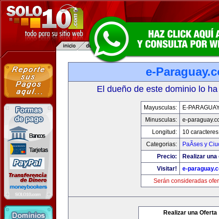
e-Paraguay.
El dueño de este dominio lo ha
Mayusculas:
E-PARAGUA
Minusculas:
e-paraguay.c
Longitud:
10 caracteres
Categorias:
PaÃ­ses y Ci
Precio:
Realizar una 
Visitar!
e-paraguay.
Serán consideradas ofer
Realizar una Oferta