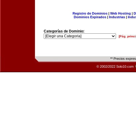
Registro de Dominios
|
Web Hosting
|
D
Dominios Expirados
|
Industrias
|
Indu
Categorías de Dominio:
[Pág. princi
** Precios expre
© 2002/2022 Solo10.com