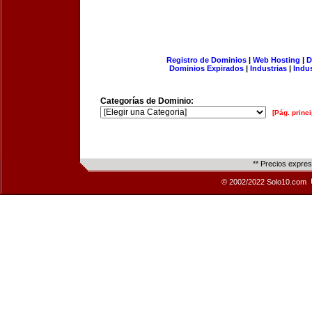
Registro de Dominios
|
Web Hosting
|
D
Dominios Expirados
|
Industrias
|
Indu
Categorías de Dominio:
[Pág. princi
** Precios expre
© 2002/2022 Solo10.com