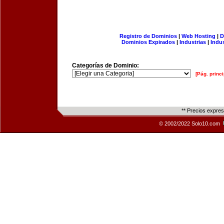
Registro de Dominios
|
Web Hosting
|
D
Dominios Expirados
|
Industrias
|
Indu
Categorías de Dominio:
[Pág. princi
** Precios expre
© 2002/2022 Solo10.com