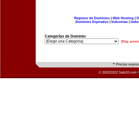
Registro de Dominios
|
Web Hosting
|
D
Dominios Expirados
|
Industrias
|
Indu
Categorías de Dominio:
[Pág. princi
** Precios expre
© 2002/2022 Solo10.com