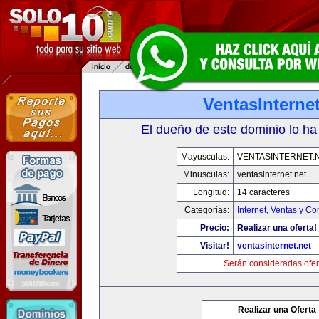
VentasInternet
El dueño de este dominio lo ha
Mayusculas:
VENTASINTERNET.
Minusculas:
ventasinternet.net
Longitud:
14 caracteres
Categorias:
Internet
,
Ventas y Co
Precio:
Realizar una oferta!
Visitar!
ventasinternet.net
Serán consideradas ofer
Realizar una Oferta