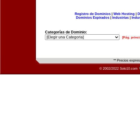
Registro de Dominios
|
Web Hosting
|
D
Dominios Expirados
|
Industrias
|
Indu
Categorías de Dominio:
[Pág. princi
** Precios expre
© 2002/2022 Solo10.com