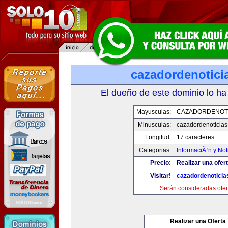
cazadordenotici
El dueño de este dominio lo ha
Mayusculas:
CAZADORDENOTI
Minusculas:
cazadordenoticia
Longitud:
17 caracteres
Categorias:
InformaciÃ³n y Not
Precio:
Realizar una ofert
Visitar!
cazadordenotici
Serán consideradas ofer
Realizar una Oferta