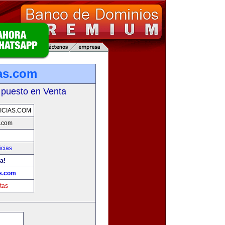
as.com
 puesto en Venta
CIAS.COM
s.com
icias
a!
as.com
tas