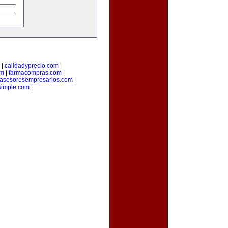
|
calidadyprecio.com
|
om
|
farmacompras.com
|
asesoresempresarios.com
|
osimple.com
|