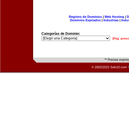
Registro de Dominios
|
Web Hosting
|
D
Dominios Expirados
|
Industrias
|
Indu
Categorías de Dominio:
[Pág. princi
** Precios expre
© 2002/2022 Solo10.com