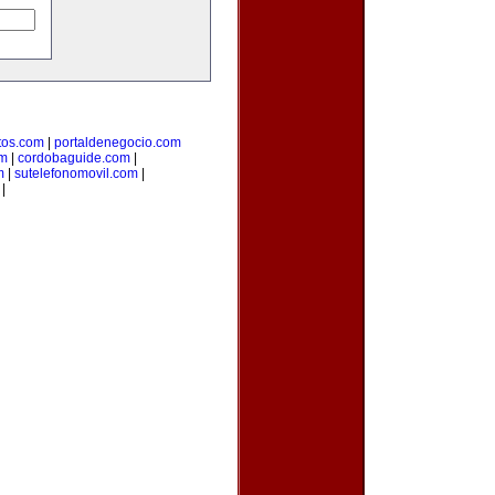
os.com
|
portaldenegocio.com
om
|
cordobaguide.com
|
m
|
sutelefonomovil.com
|
|