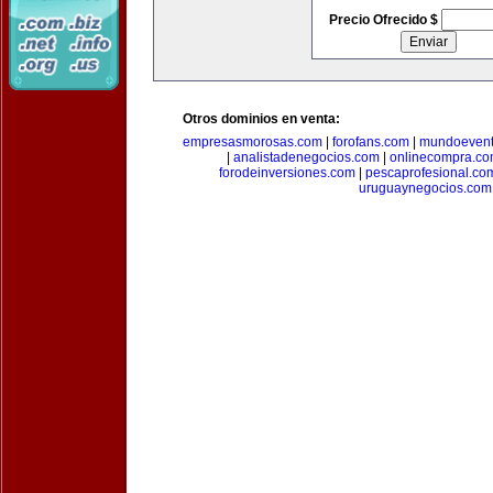
Precio Ofrecido $
Otros dominios en venta:
empresasmorosas.com
|
forofans.com
|
mundoevent
|
analistadenegocios.com
|
onlinecompra.c
forodeinversiones.com
|
pescaprofesional.co
uruguaynegocios.com