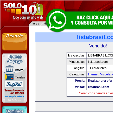
listabrasil.
Vendido!
Mayusculas:
LISTABRASIL.CO
Minusculas:
listabrasil.com
Longitud:
11 caracteres
Categorias:
Internet
,
Miscelane
Precio:
Realizar una ofer
Visitar!
listabrasil.com
Serán consideradas ofer