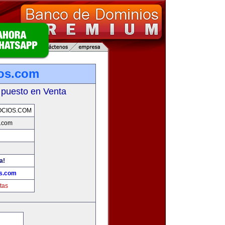
ios.com
 puesto en Venta
OCIOS.COM
s.com
a!
os.com
tas