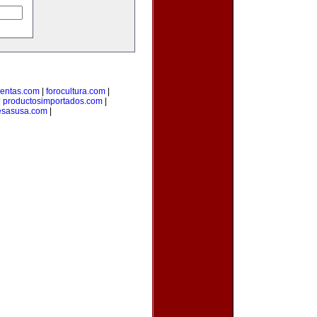
uentas.com
|
forocultura.com
|
|
productosimportados.com
|
sasusa.com
|