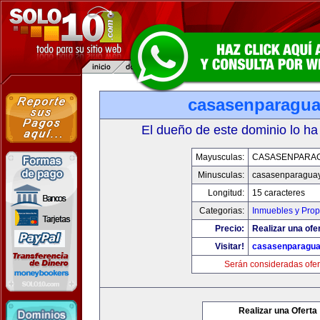
casasenparagu
El dueño de este dominio lo ha
Mayusculas:
CASASENPARA
Minusculas:
casasenparagua
Longitud:
15 caracteres
Categorias:
Inmuebles y Pro
Precio:
Realizar una ofer
Visitar!
casasenparagu
Serán consideradas ofer
Realizar una Oferta