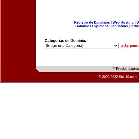
Registro de Dominios
|
Web Hosting
|
D
Dominios Expirados
|
Industrias
|
Indu
Categorías de Dominio:
[Pág. princi
** Precios expre
© 2002/2022 Solo10.com