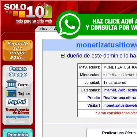
monetizatusitio
El dueño de este dominio lo ha
Mayusculas:
MONETIZATUSITI
Minusculas:
monetizatusitioweb
Longitud:
18 caracteres
Categorias:
Internet
,
Web Hostin
Precio:
Realizar una oferta
Visitar!
monetizatusitiowe
Serán consideradas ofer
Realizar una Oferta