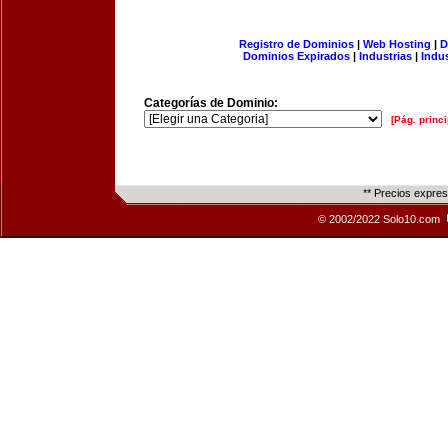
Registro de Dominios
|
Web Hosting
|
D
Dominios Expirados
|
Industrias
|
Indu
Categorías de Dominio:
[Pág. princi
** Precios expre
© 2002/2022 Solo10.com