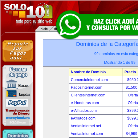
Dominios de la Categorí
99 dominios en esta categ
Mostrando 1 de 99
Nombre de Dominio
Precio
ComercioInternet.com
$950.
PagosInternet.com
$1,500
ClientesInternet.com
Oferta
e-Honduras.com
Oferta
e-Afiliados.com
$899.
eAfiliados.com
$899.
VentasInternet.net
Oferta
VentasInternet.com
$4,999