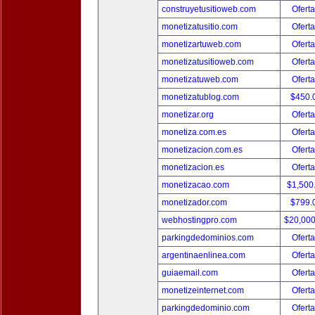
construyetusitioweb.com
Oferta
monetizatusitio.com
Oferta
monetizartuweb.com
Oferta
monetizatusitioweb.com
Oferta
monetizatuweb.com
Oferta
monetizatublog.com
$450.
monetizar.org
Oferta
monetiza.com.es
Oferta
monetizacion.com.es
Oferta
monetizacion.es
Oferta
monetizacao.com
$1,500
monetizador.com
$799.
webhostingpro.com
$20,00
parkingdedominios.com
Oferta
argentinaenlinea.com
Oferta
guiaemail.com
Oferta
monetizeinternet.com
Oferta
parkingdedominio.com
Oferta