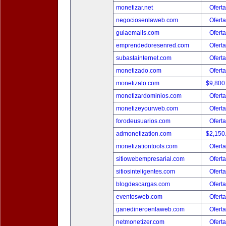
monetizar.net
Oferta
negociosenlaweb.com
Oferta
guiaemails.com
Oferta
emprendedoresenred.com
Oferta
subastainternet.com
Oferta
monetizado.com
Oferta
monetizalo.com
$9,800
monetizardominios.com
Oferta
monetizeyourweb.com
Oferta
forodeusuarios.com
Oferta
admonetization.com
$2,150
monetizationtools.com
Oferta
sitiowebempresarial.com
Oferta
sitiosinteligentes.com
Oferta
blogdescargas.com
Oferta
eventosweb.com
Oferta
ganedineroenlaweb.com
Oferta
netmonetizer.com
Oferta