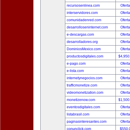
recursosenlinea.com
Oferta
interservidores.com
Oferta
comunidadenred.com
Oferta
desarrolloseninternet.com
Oferta
e-descargas.com
Oferta
desarrolladores.org
Oferta
DominiosMexico.com
Oferta
productosdigitales.com
$4,950
e-pago.com
Oferta
e-lista.com
Oferta
internetynegocios.com
Oferta
trafficmonetize.com
Oferta
videomonetization.com
Oferta
monetizenow.com
$1,500
eventosdigitales.com
Oferta
listabrasil.com
Oferta
paginasinteresantes.com
Oferta
conunclick.com
$550.