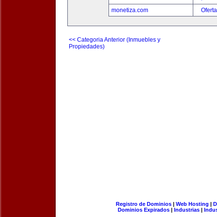
monetiza.com
Oferta
<< Categoria Anterior (Inmuebles y
Propiedades)
Registro de Dominios
|
Web Hosting
|
D
Dominios Expirados
|
Industrias
|
Indu