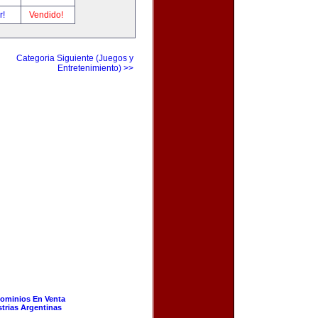
r!
Vendido!
Categoria Siguiente (Juegos y
Entretenimiento) >>
ominios En Venta
strias Argentinas