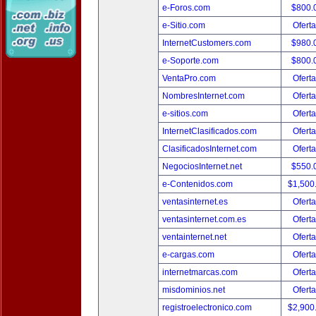
e-Foros.com
$800.
e-Sitio.com
Oferta
InternetCustomers.com
$980.
e-Soporte.com
$800.
VentaPro.com
Oferta
NombresInternet.com
Oferta
e-sitios.com
Oferta
InternetClasificados.com
Oferta
ClasificadosInternet.com
Oferta
NegociosInternet.net
$550.
e-Contenidos.com
$1,500
ventasinternet.es
Oferta
ventasinternet.com.es
Oferta
ventainternet.net
Oferta
e-cargas.com
Oferta
internetmarcas.com
Oferta
misdominios.net
Oferta
registroelectronico.com
$2,900