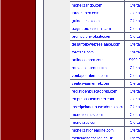
monetizando.com
Oferta
foroenlinea.com
Oferta
guiadelinks.com
Oferta
paginaprofesional.com
Oferta
promocionwebsite.com
Oferta
desarrollowebfreelance.com
Oferta
forofans.com
Oferta
onlinecompra.com
$999.
rematesinternet.com
Oferta
ventaporinternet.com
Oferta
ventasviainternet.com
Oferta
registroenbuscadores.com
Oferta
empresasdeinternet.com
Oferta
inscripcionenbuscadores.com
Oferta
moneticemos.com
Oferta
monetizas.com
Oferta
monetizationengine.com
Oferta
trafficmonetization.co.uk
Oferta